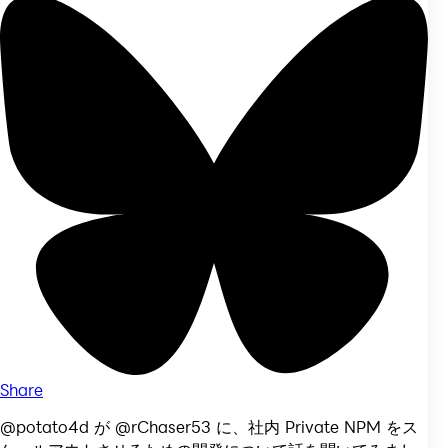
Share
@potato4d が @rChaser53 に、社内 Private NPM をス