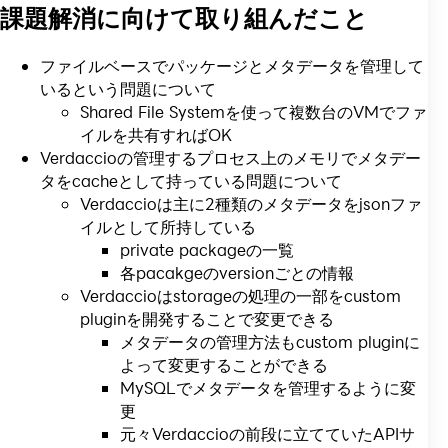
課題解消に向けて取り組んだこと
ファイルベースでパッケージとメタデータを管理して
いるという問題について
Shared File Systemを使って複数台のVMでファ
イルを共有すればOK
Verdaccioの管理するプロセス上のメモリでメタデー
タをcacheとして持っている問題について
Verdaccioは主に2種類のメタデータをjsonファ
イルとして所持している
private packageの一覧
各pacakgeのversionごとの情報
Verdaccioはstorageの処理の一部をcustom
pluginを開発することで変更できる
メタデータの管理方法もcustom pluginに
よって変更することができる
MySQLでメタデータを管理するように変
更
元々Verdaccioの前段に立てていたAPIサ