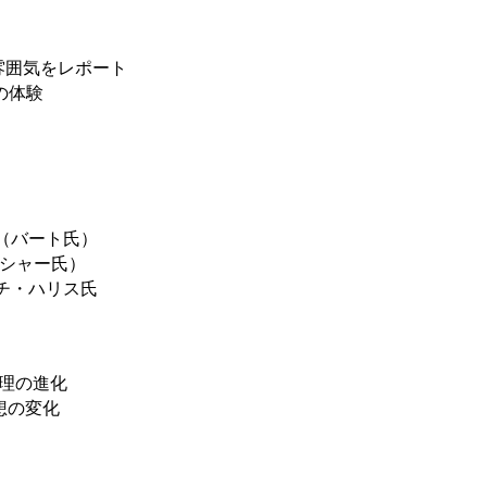
の雰囲気をレポート
の体験
（バート氏）
シャー氏）
チ・ハリス氏
ブ管理の進化
思想の変化