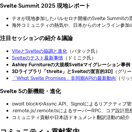
Svelte Summit 2025 現地レポート
テオが現地参加したバルセロナ開催のSvelte Summit
海外コミュニティの熱気や、日本からのオンライン参加
注目セッションの紹介＆議論
ViteとSvelteの協調と進化
（パタック氏）
Svelteのテスト最新事情
（ドミニク氏）
Ashley Furnitureの大規模Svelteマイグレーション事例
3Dライブラリ「threlte」とSvelteの宣言的3D]
（グリー
「What Svelte Promises」非同期APIの最新動向
（リッ
Svelte 5の新機能・進化
await blockやAsync API、Signalによるリアクティ
.remote.js/.remote.tsによるサーバーRPC、コア設計
コミュニティ貢献や日本語ドキュメント翻訳活動の紹介
コミュニティ・貢献案内