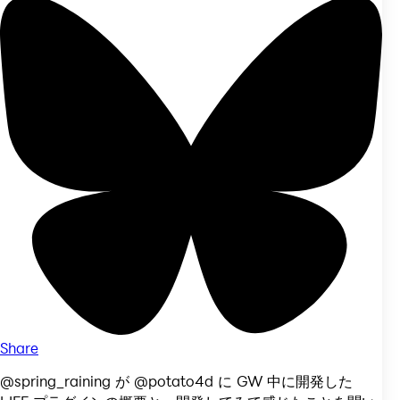
Share
@spring_raining が @potato4d に GW 中に開発した